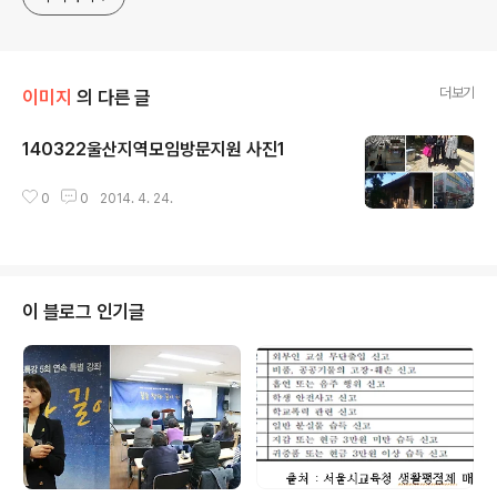
더보기
이미지
의 다른 글
140322울산지역모임방문지원 사진1
글 내용
0
0
2014. 4. 24.
이 블로그 인기글