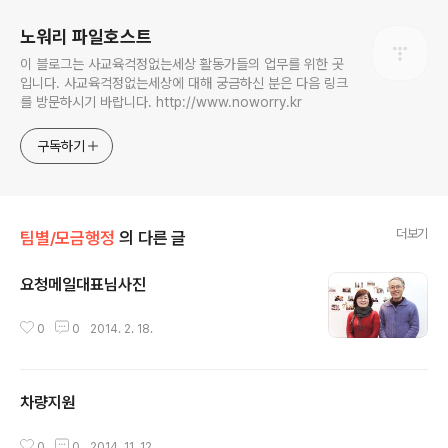
노워리 파일호스트
이 블로그는 사교육걱정없는세상 활동가들의 업무를 위한 곳
입니다. 사교육걱정없는세상에 대해 궁금하신 분은 다음 링크
를 방문하시기 바랍니다. http://www.noworry.kr
구독하기
더보기
팀별/모금행정
의 다른 글
요청메일대표님사진
글 내용
0
0
2014. 2. 18.
차량지원
글 내용
0
0
2014. 11. 12.