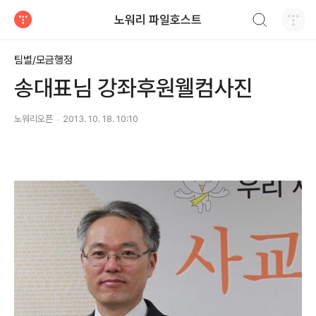
검색하기
노워리 파일호스트
티스토리
팀별/모금행정
송대표님 강좌후원웰컴사진
노워리오픈
2013. 10. 18. 10:10